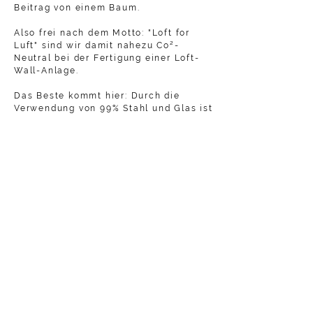
Beitrag von einem Baum.
Also frei nach dem Motto: "Loft for
Luft" sind wir damit nahezu Co²-
Neutral bei der Fertigung einer Loft-
Wall-Anlage.
Das Beste kommt hier: Durch die
Verwendung von 99% Stahl und Glas ist
jedes Loftwall-Projekt auch noch zu
nahezu 100% Prozent recyclefähig.
Entdecken
Mehr zu diesem Thema erfahren